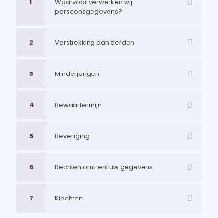
1
Waarvoor verwerken wij
persoonsgegevens?
2
Verstrekking aan derden
3
Minderjarigen
4
Bewaartermijn
5
Beveiliging
6
Rechten omtrent uw gegevens
7
Klachten