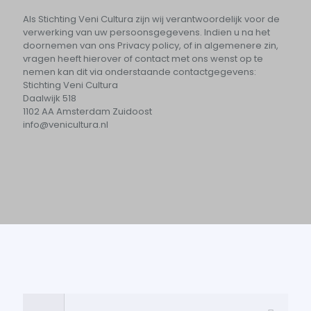
Als Stichting Veni Cultura zijn wij verantwoordelijk voor de
verwerking van uw persoonsgegevens. Indien u na het
doornemen van ons Privacy policy, of in algemenere zin,
vragen heeft hierover of contact met ons wenst op te
nemen kan dit via onderstaande contactgegevens:
Stichting Veni Cultura
Daalwijk 518
1102 AA Amsterdam Zuidoost
info@venicultura.nl