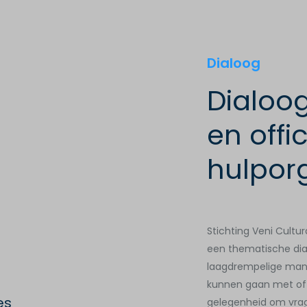
Dialoog
Dialoo
en offic
hulpor
Stichting Veni Cultu
een thematische di
laagdrempelige mani
kunnen gaan met offi
es
gelegenheid om vrage