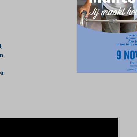
d,
an
ia