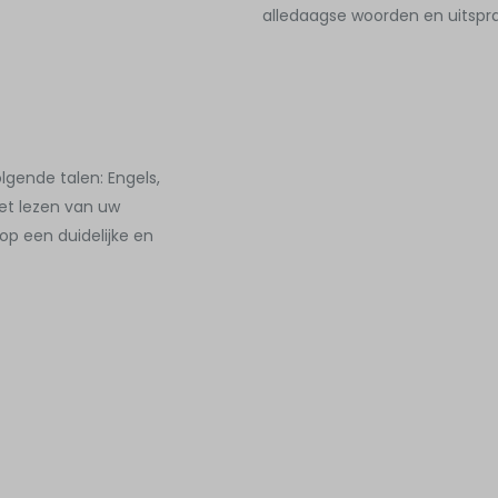
alledaagse woorden en uitspr
gende talen: Engels,
het lezen van uw
p een duidelijke en