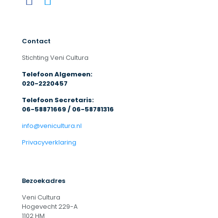
Contact
Stichting Veni Cultura
Telefoon Algemeen:
020-2220457
Telefoon Secretaris:
06-58871669 / 06-58781316
info@venicultura.nl
Privacyverklaring
Bezoekadres
Veni Cultura
Hogevecht 229-A
1102 HM