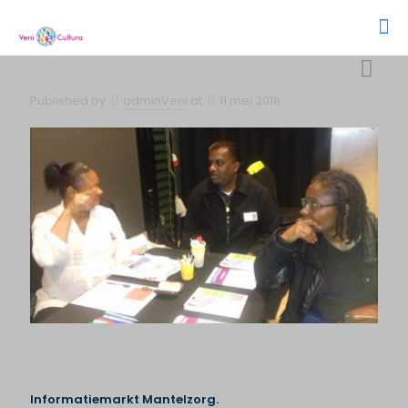
Published by
adminVeni
at
11 mei 2018
Informatiemarkt Mantelzorg.